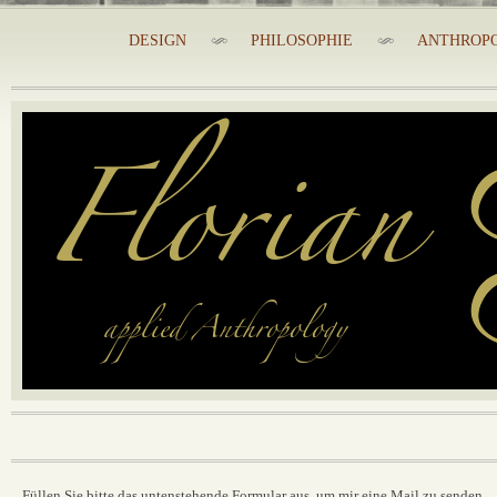
DESIGN
PHILOSOPHIE
ANTHROP
Füllen Sie bitte das untenstehende Formular aus, um mir eine Mail zu senden.